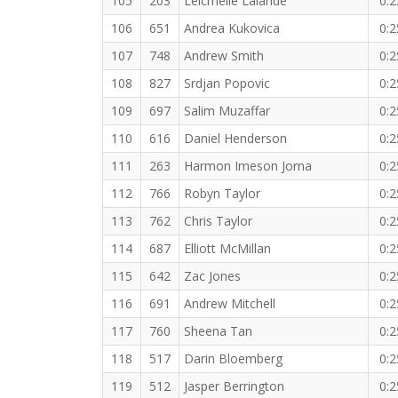
105
203
Leicmelle Lalande
0:2
106
651
Andrea Kukovica
0:2
107
748
Andrew Smith
0:2
108
827
Srdjan Popovic
0:2
109
697
Salim Muzaffar
0:2
110
616
Daniel Henderson
0:2
111
263
Harmon Imeson Jorna
0:2
112
766
Robyn Taylor
0:2
113
762
Chris Taylor
0:2
114
687
Elliott McMillan
0:2
115
642
Zac Jones
0:2
116
691
Andrew Mitchell
0:2
117
760
Sheena Tan
0:2
118
517
Darin Bloemberg
0:2
119
512
Jasper Berrington
0:2