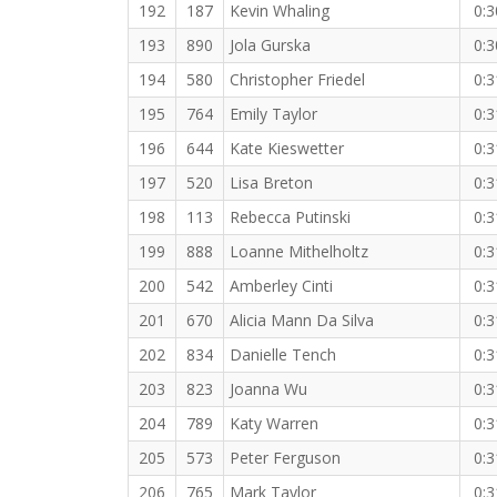
192
187
Kevin Whaling
0:3
193
890
Jola Gurska
0:3
194
580
Christopher Friedel
0:3
195
764
Emily Taylor
0:3
196
644
Kate Kieswetter
0:3
197
520
Lisa Breton
0:3
198
113
Rebecca Putinski
0:3
199
888
Loanne Mithelholtz
0:3
200
542
Amberley Cinti
0:3
201
670
Alicia Mann Da Silva
0:3
202
834
Danielle Tench
0:3
203
823
Joanna Wu
0:3
204
789
Katy Warren
0:3
205
573
Peter Ferguson
0:3
206
765
Mark Taylor
0:3