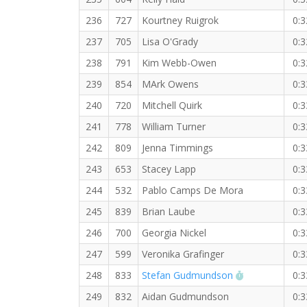
236
727
Kourtney Ruigrok
0:3
237
705
Lisa O'Grady
0:3
238
791
Kim Webb-Owen
0:3
239
854
MArk Owens
0:3
240
720
Mitchell Quirk
0:3
241
778
William Turner
0:3
242
809
Jenna Timmings
0:3
243
653
Stacey Lapp
0:3
244
532
Pablo Camps De Mora
0:3
245
839
Brian Laube
0:3
246
700
Georgia Nickel
0:3
247
599
Veronika Grafinger
0:3
RW PB for th
248
833
Stefan Gudmundson
0:3
249
832
Aidan Gudmundson
0:3