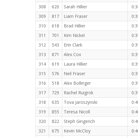
308
620
Sarah Hillier
0:3
309
817
Liam Fraser
0:3
310
618
Brad Hillier
0:3
311
701
Kim Nickel
0:3
312
543
Erin Clark
0:3
313
871
Alex Cox
0:3
314
619
Laura Hillier
0:3
315
576
Neil Fraser
0:3
316
518
Alex Bollinger
0:3
317
729
Rachel Ruigrok
0:3
318
635
Tova Jaroszynski
0:4
319
855
Teresa Nicoll
0:4
320
822
Steph Gingerich
0:4
321
675
Kevin McCloy
0:4