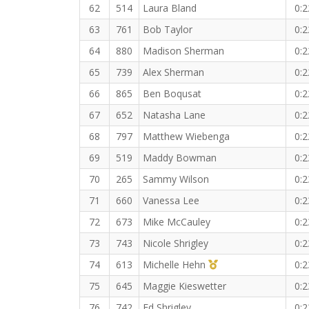
62
514
Laura Bland
0:2
63
761
Bob Taylor
0:2
64
880
Madison Sherman
0:2
65
739
Alex Sherman
0:2
66
865
Ben Boqusat
0:2
67
652
Natasha Lane
0:2
68
797
Matthew Wiebenga
0:2
69
519
Maddy Bowman
0:2
70
265
Sammy Wilson
0:2
71
660
Vanessa Lee
0:2
72
673
Mike McCauley
0:2
73
743
Nicole Shrigley
0:2
1st Master (F)
74
613
Michelle Hehn
0:2
75
645
Maggie Kieswetter
0:2
76
742
Ed Shrigley
0:2