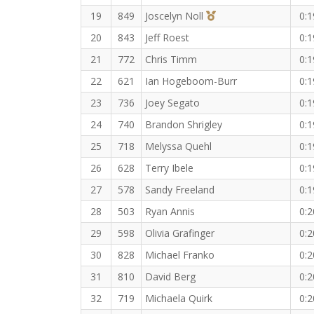
3rd Overall (F)
19
849
Joscelyn Noll
0:1
20
843
Jeff Roest
0:1
21
772
Chris Timm
0:1
22
621
Ian Hogeboom-Burr
0:1
23
736
Joey Segato
0:1
24
740
Brandon Shrigley
0:1
25
718
Melyssa Quehl
0:1
26
628
Terry Ibele
0:1
27
578
Sandy Freeland
0:1
28
503
Ryan Annis
0:2
29
598
Olivia Grafinger
0:2
30
828
Michael Franko
0:2
31
810
David Berg
0:2
32
719
Michaela Quirk
0:2