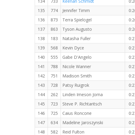
134
733
Keenan Schmidt
0:2
135
774
Jennifer Timm
0:2
136
873
Terra Spielogel
0:2
137
863
Tyson Augusto
0:2
138
183
Natasha Fuller
0:2
139
568
Kevin Dyce
0:2
140
555
Gabe D'Angelo
0:2
141
788
Nicole Wanner
0:2
142
751
Madison Smith
0:2
143
728
Patsy Ruigrok
0:2
144
262
Linden Imeson Jorna
0:2
145
723
Steve P. Richtaritsch
0:2
146
725
Caius Roncone
0:2
147
634
Madeline Jaroszynski
0:2
148
582
Reid Fulton
0:2