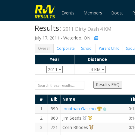
Events
Members
Boost
R
Results:
2011 Dirty Dash 4 KM
July 17, 2011 - Waterloo, ON
Overall
Corporate
School
Parent Child
Spou
Year
Distance
Results FAQ
#
Bib
Name
T
1st Overall (M)
RW PB for the
1
590
Jonathan Gascho
0:1
2nd Overall (M)
1st Master (M)
2
860
Jim Seeds
0:1
3rd Overall (M)
3
721
Colin Rhodes
0:1