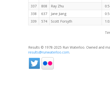
337
808
Ray Zhu
0:5
338
637
Jane Jiang
0:5
339
574
Scott Forsyth
1:0
Tim
Results © 1978-2025 Run Waterloo. Owned and mai
results@runwaterloo.com
.