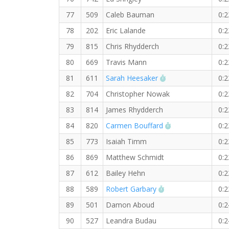
77
509
Caleb Bauman
0:2
78
202
Eric Lalande
0:2
79
815
Chris Rhydderch
0:2
80
669
Travis Mann
0:2
RW PB for the 4 K
81
611
Sarah Heesaker
0:2
82
704
Christopher Nowak
0:2
83
814
James Rhydderch
0:2
RW PB for the 4
84
820
Carmen Bouffard
0:2
85
773
Isaiah Timm
0:2
86
869
Matthew Schmidt
0:2
87
612
Bailey Hehn
0:2
RW PB for the 4 K
88
589
Robert Garbary
0:2
89
501
Damon Aboud
0:2
90
527
Leandra Budau
0:2