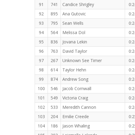
91
741
Candice Shrigley
0:2
92
895
Ana Gutovic
0:2
93
795
Sean Wells
0:2
94
564
Melissa Dol
0:2
95
836
Jovana Lekin
0:2
96
763
David Taylor
0:2
97
267
Unknown See Timer
0:2
98
614
Taylor Hehn
0:2
99
874
Andrew Song
0:2
100
546
Jacob Cornwall
0:2
101
549
Victoria Craig
0:2
102
533
Meredith Cannon
0:2
103
204
Emilie Creede
0:2
104
186
Jason Whaling
0:2