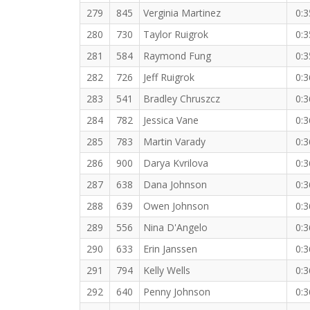
279
845
Verginia Martinez
0:3
280
730
Taylor Ruigrok
0:3
281
584
Raymond Fung
0:3
282
726
Jeff Ruigrok
0:3
283
541
Bradley Chruszcz
0:3
284
782
Jessica Vane
0:3
285
783
Martin Varady
0:3
286
900
Darya Kvrilova
0:3
287
638
Dana Johnson
0:3
288
639
Owen Johnson
0:3
289
556
Nina D'Angelo
0:3
290
633
Erin Janssen
0:3
291
794
Kelly Wells
0:3
292
640
Penny Johnson
0:3