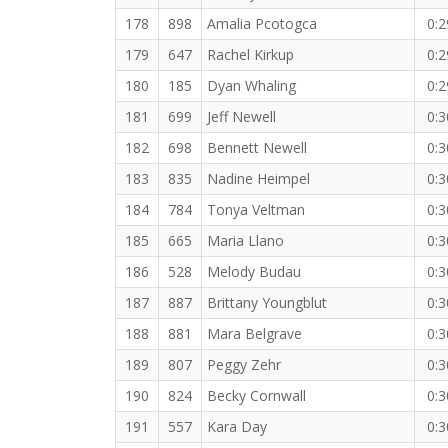
178
898
Amalia Pcotogca
0:2
179
647
Rachel Kirkup
0:2
180
185
Dyan Whaling
0:2
181
699
Jeff Newell
0:3
182
698
Bennett Newell
0:3
183
835
Nadine Heimpel
0:3
184
784
Tonya Veltman
0:3
185
665
Maria Llano
0:3
186
528
Melody Budau
0:3
187
887
Brittany Youngblut
0:3
188
881
Mara Belgrave
0:3
189
807
Peggy Zehr
0:3
190
824
Becky Cornwall
0:3
191
557
Kara Day
0:3