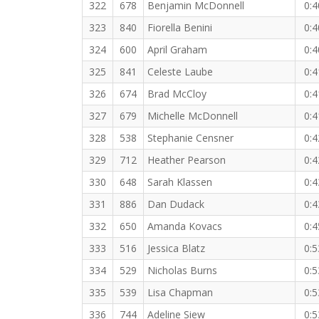
322
678
Benjamin McDonnell
0:4
323
840
Fiorella Benini
0:4
324
600
April Graham
0:4
325
841
Celeste Laube
0:4
326
674
Brad McCloy
0:4
327
679
Michelle McDonnell
0:4
328
538
Stephanie Censner
0:4
329
712
Heather Pearson
0:4
330
648
Sarah Klassen
0:4
331
886
Dan Dudack
0:4
332
650
Amanda Kovacs
0:4
333
516
Jessica Blatz
0:5
334
529
Nicholas Burns
0:5
335
539
Lisa Chapman
0:5
336
744
Adeline Siew
0:5