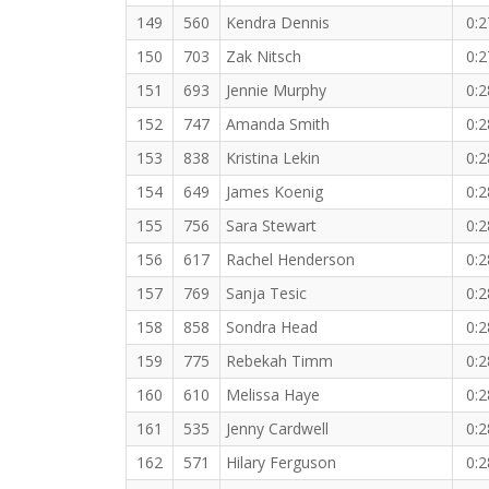
149
560
Kendra Dennis
0:2
150
703
Zak Nitsch
0:2
151
693
Jennie Murphy
0:2
152
747
Amanda Smith
0:2
153
838
Kristina Lekin
0:2
154
649
James Koenig
0:2
155
756
Sara Stewart
0:2
156
617
Rachel Henderson
0:2
157
769
Sanja Tesic
0:2
158
858
Sondra Head
0:2
159
775
Rebekah Timm
0:2
160
610
Melissa Haye
0:2
161
535
Jenny Cardwell
0:2
162
571
Hilary Ferguson
0:2