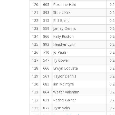
120
605
Roxanne Haid
0:2
121
893
Stuart Kirk
0:2
122
515
Phil Bland
0:2
123
559
Jamey Dennis
0:2
124
866
Kelly Ruston
0:2
125
892
Heather Lynn
0:2
126
710
Jo Pauls
0:2
127
547
Ty Cowell
0:2
128
666
Erwyn Lobusta
0:2
129
561
Taylor Dennis
0:2
130
683
Jim McIntyre
0:2
131
864
Walter Valentim
0:2
132
831
Rachel Gainer
0:2
133
872
Tysir Salih
0:2