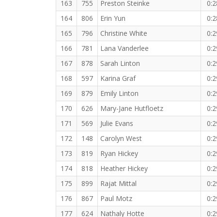
163
755
Preston Steinke
0:2
164
806
Erin Yun
0:2
165
796
Christine White
0:2
166
781
Lana Vanderlee
0:2
167
878
Sarah Linton
0:2
168
597
Karina Graf
0:2
169
879
Emily Linton
0:2
170
626
Mary-Jane Hutfloetz
0:2
171
569
Julie Evans
0:2
172
148
Carolyn West
0:2
173
819
Ryan Hickey
0:2
174
818
Heather Hickey
0:2
175
899
Rajat Mittal
0:2
176
867
Paul Motz
0:2
177
624
Nathaly Hotte
0:2