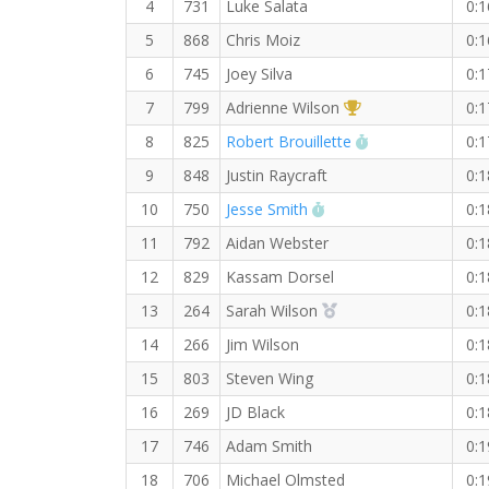
4
731
Luke Salata
0:1
5
868
Chris Moiz
0:1
6
745
Joey Silva
0:1
1st Overall (F)
7
799
Adrienne Wilson
0:1
RW PB for the 4
8
825
Robert Brouillette
0:1
9
848
Justin Raycraft
0:1
RW PB for the 4 KM
10
750
Jesse Smith
0:1
11
792
Aidan Webster
0:1
12
829
Kassam Dorsel
0:1
2nd Overall (F)
13
264
Sarah Wilson
0:1
14
266
Jim Wilson
0:1
15
803
Steven Wing
0:1
16
269
JD Black
0:1
17
746
Adam Smith
0:1
18
706
Michael Olmsted
0:1