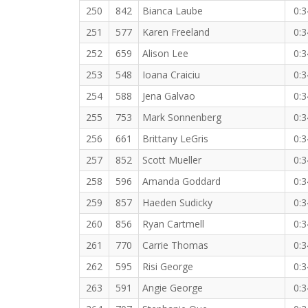
250
842
Bianca Laube
0:3
251
577
Karen Freeland
0:3
252
659
Alison Lee
0:3
253
548
Ioana Craiciu
0:3
254
588
Jena Galvao
0:3
255
753
Mark Sonnenberg
0:3
256
661
Brittany LeGris
0:3
257
852
Scott Mueller
0:3
258
596
Amanda Goddard
0:3
259
857
Haeden Sudicky
0:3
260
856
Ryan Cartmell
0:3
261
770
Carrie Thomas
0:3
262
595
Risi George
0:3
263
591
Angie George
0:3