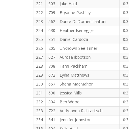
221
603
Jake Haid
0:3
222
709
Bryanne Pashley
0:3
223
562
Dante Di Domenicantoni
0:3
224
630
Heather Isenegger
0:3
225
851
Daniel Cardoza
0:3
226
205
Unknown See Timer
0:3
227
627
Aurosa Ibbotson
0:3
228
708
Tami Packham
0:3
229
672
Lydia Matthews
0:3
230
667
Shana MacMahon
0:3
231
690
Jessica Mills
0:3
232
804
Ben Wood
0:3
233
722
Andreanna Richtaritsch
0:3
234
641
Jennifer Johnston
0:3
235
604
Kelly Haid
0:3