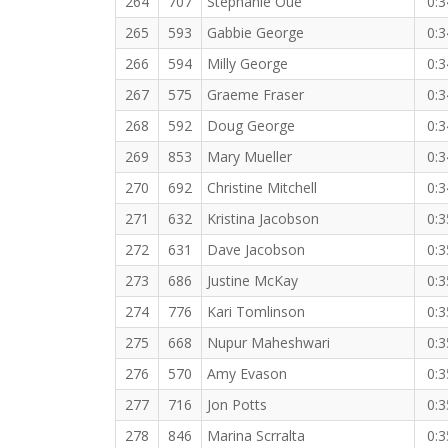
264
707
Stephanie Oue
0:3
265
593
Gabbie George
0:3
266
594
Milly George
0:3
267
575
Graeme Fraser
0:3
268
592
Doug George
0:3
269
853
Mary Mueller
0:3
270
692
Christine Mitchell
0:3
271
632
Kristina Jacobson
0:3
272
631
Dave Jacobson
0:3
273
686
Justine McKay
0:3
274
776
Kari Tomlinson
0:3
275
668
Nupur Maheshwari
0:3
276
570
Amy Evason
0:3
277
716
Jon Potts
0:3
278
846
Marina Scrralta
0:3