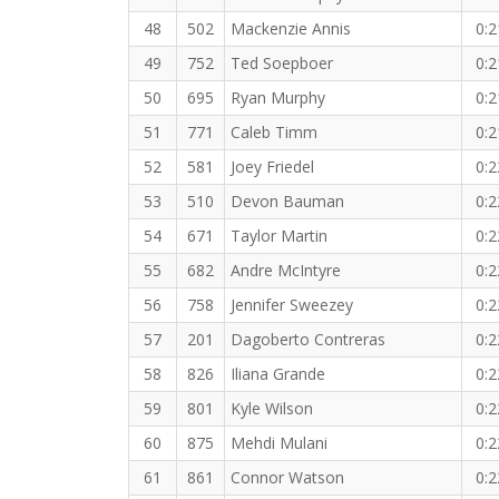
48
502
Mackenzie Annis
0:2
49
752
Ted Soepboer
0:2
50
695
Ryan Murphy
0:2
51
771
Caleb Timm
0:2
52
581
Joey Friedel
0:2
53
510
Devon Bauman
0:2
54
671
Taylor Martin
0:2
55
682
Andre McIntyre
0:2
56
758
Jennifer Sweezey
0:2
57
201
Dagoberto Contreras
0:2
58
826
Iliana Grande
0:2
59
801
Kyle Wilson
0:2
60
875
Mehdi Mulani
0:2
61
861
Connor Watson
0:2