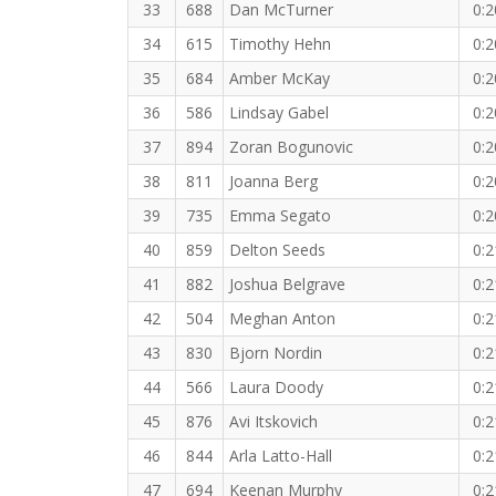
33
688
Dan McTurner
0:2
34
615
Timothy Hehn
0:2
35
684
Amber McKay
0:2
36
586
Lindsay Gabel
0:2
37
894
Zoran Bogunovic
0:2
38
811
Joanna Berg
0:2
39
735
Emma Segato
0:2
40
859
Delton Seeds
0:2
41
882
Joshua Belgrave
0:2
42
504
Meghan Anton
0:2
43
830
Bjorn Nordin
0:2
44
566
Laura Doody
0:2
45
876
Avi Itskovich
0:2
46
844
Arla Latto-Hall
0:2
47
694
Keenan Murphy
0:2