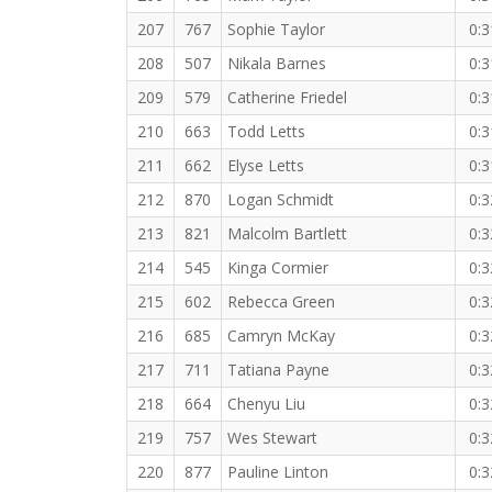
207
767
Sophie Taylor
0:3
208
507
Nikala Barnes
0:3
209
579
Catherine Friedel
0:3
210
663
Todd Letts
0:3
211
662
Elyse Letts
0:3
212
870
Logan Schmidt
0:3
213
821
Malcolm Bartlett
0:3
214
545
Kinga Cormier
0:3
215
602
Rebecca Green
0:3
216
685
Camryn McKay
0:3
217
711
Tatiana Payne
0:3
218
664
Chenyu Liu
0:3
219
757
Wes Stewart
0:3
220
877
Pauline Linton
0:3